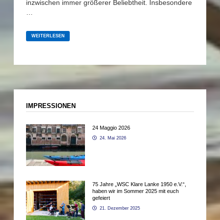
inzwischen immer größerer Beliebtheit. Insbesondere
…
NEUE
RUDERGERÄTE
WEITERLESEN
IM
FITNESSRAUM
IMPRESSIONEN
24 Maggio 2026
24. Mai 2026
75 Jahre „WSC Klare Lanke 1950 e.V.“,
haben wir im Sommer 2025 mit euch
gefeiert
21. Dezember 2025