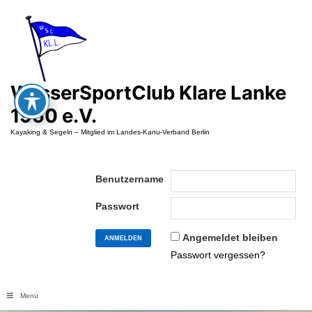
Zum
Inhalt
springen
WasserSportClub Klare Lanke
1950 e.V.
Kayaking & Segeln – Mitglied im Landes-Kanu-Verband Berlin
Benutzername
Passwort
Angemeldet bleiben
Passwort vergessen?
Menü