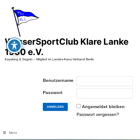
Zum
Inhalt
springen
WasserSportClub Klare Lanke
1950 e.V.
Kayaking & Segeln – Mitglied im Landes-Kanu-Verband Berlin
Benutzername
Passwort
Angemeldet bleiben
Passwort vergessen?
Menü