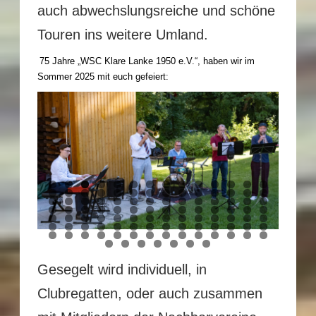
auch abwechslungsreiche und schöne
Touren ins weitere Umland.
75 Jahre „WSC Klare Lanke 1950 e.V.“, haben wir im
Sommer 2025 mit euch gefeiert:
0
1
2
3
4
5
6
7
8
9
0
1
2
3
4
5
6
7
8
9
0
1
2
3
4
5
6
7
8
9
0
1
2
3
4
5
6
7
8
9
0
1
2
3
4
5
6
7
8
9
0
1
2
3
4
5
6
7
8
9
0
1
2
3
4
5
6
7
8
9
0
1
2
3
4
5
6
7
8
9
0
1
2
3
4
5
6
7
8
9
0
0
0
0
0
0
0
1
2
3
4
5
Gesegelt wird individuell, in
Clubregatten, oder auch zusammen