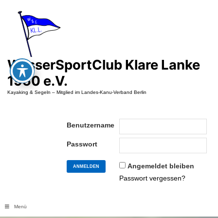
Zum
Inhalt
springen
WasserSportClub Klare Lanke
1950 e.V.
Kayaking & Segeln – Mitglied im Landes-Kanu-Verband Berlin
Benutzername
Passwort
Angemeldet bleiben
Passwort vergessen?
Menü