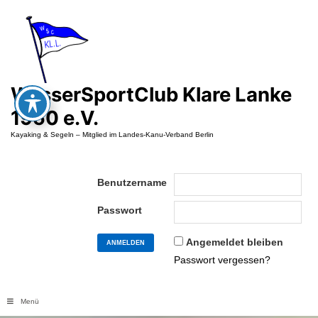
Zum
Inhalt
springen
WasserSportClub Klare Lanke
1950 e.V.
Kayaking & Segeln – Mitglied im Landes-Kanu-Verband Berlin
Benutzername
Passwort
Angemeldet bleiben
Passwort vergessen?
Menü