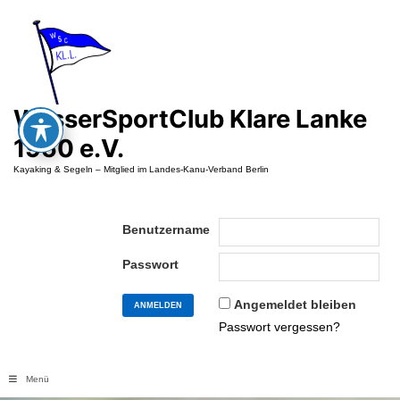
Zum
Inhalt
springen
WasserSportClub Klare Lanke
1950 e.V.
Kayaking & Segeln – Mitglied im Landes-Kanu-Verband Berlin
Benutzername
Passwort
Angemeldet bleiben
Passwort vergessen?
Menü