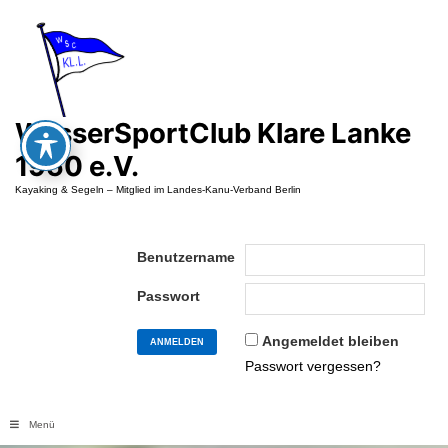
Zum
Inhalt
springen
WasserSportClub Klare Lanke
1950 e.V.
Kayaking & Segeln – Mitglied im Landes-Kanu-Verband Berlin
Benutzername
Passwort
Angemeldet bleiben
Passwort vergessen?
Menü