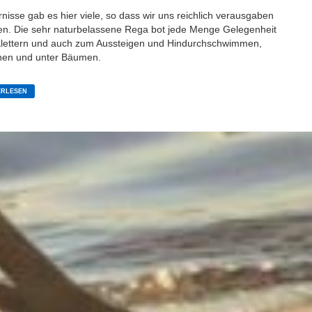
nisse gab es hier viele, so dass wir uns reichlich verausgaben
en. Die sehr naturbelassene Rega bot jede Menge Gelegenheit
lettern und auch zum Aussteigen und Hindurchschwimmen,
hen und unter Bäumen.
E
E
ERLESEN
K
:
N
POMMERN
N)