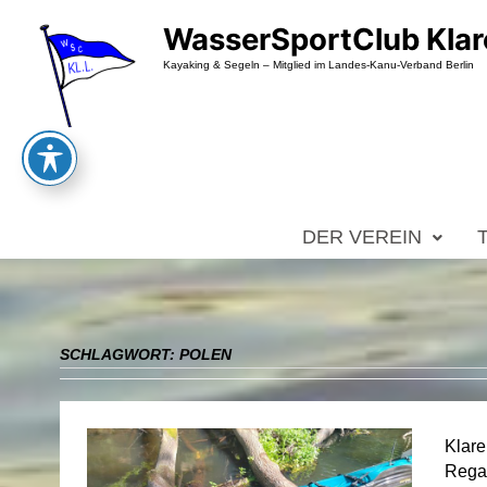
Zum
WasserSportClub Klar
Inhalt
springen
Kayaking & Segeln – Mitglied im Landes-Kanu-Verband Berlin
DER VEREIN
SCHLAGWORT:
POLEN
Klare
Rega