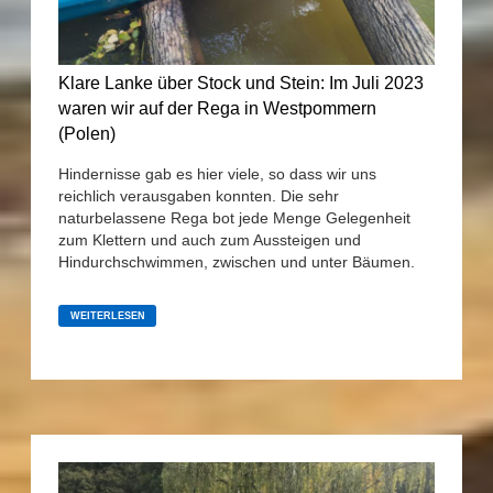
Klare Lanke über Stock und Stein: Im Juli 2023
waren wir auf der Rega in Westpommern
(Polen)
Hindernisse gab es hier viele, so dass wir uns
reichlich verausgaben konnten. Die sehr
naturbelassene Rega bot jede Menge Gelegenheit
zum Klettern und auch zum Aussteigen und
Hindurchschwimmen, zwischen und unter Bäumen.
KLARE
LANKE
WEITERLESEN
ÜBER
STOCK
UND
STEIN:
IM
JULI
2023
WAREN
WIR
AUF
DER
REGA
IN
WESTPOMMERN
(POLEN)