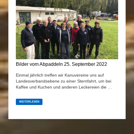
Bilder vom Abpaddeln 25. September 2022
Einmal jährlich treffen wir Kanuvereine uns auf
Landesverbandsebene zu einer Sternfahrt, um bei
Kaffee und Kuchen und anderen Leckereien die …
BILDER
VOM
WEITERLESEN
ABPADDELN
25.
SEPTEMBER
2022