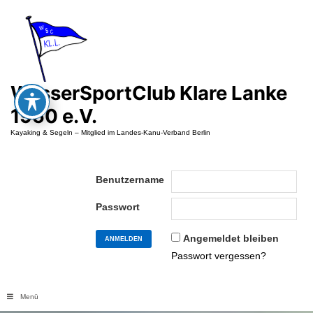
Zum
Inhalt
springen
WasserSportClub Klare Lanke
1950 e.V.
Kayaking & Segeln – Mitglied im Landes-Kanu-Verband Berlin
Benutzername
Passwort
Angemeldet bleiben
Passwort vergessen?
Menü