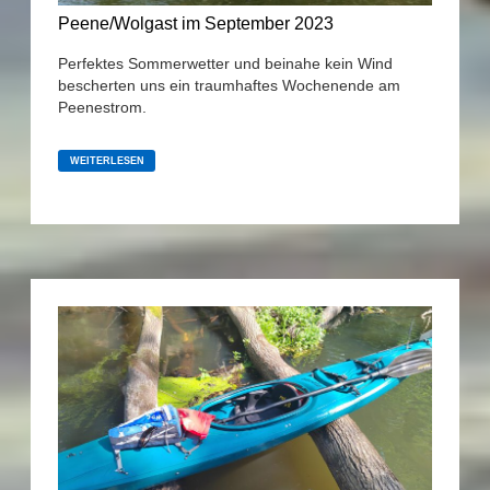
Peene/Wolgast im September 2023
Perfektes Sommerwetter und beinahe kein Wind
bescherten uns ein traumhaftes Wochenende am
Peenestrom.
PEENE/WOLGAST
IM
WEITERLESEN
SEPTEMBER
2023