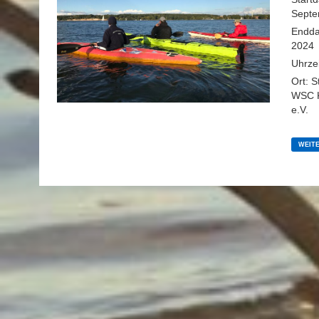
Septe
Endd
2024
Uhrze
Ort:
S
WSC K
e.V.
6.
WOCH
WEIT
UMFA
WERD