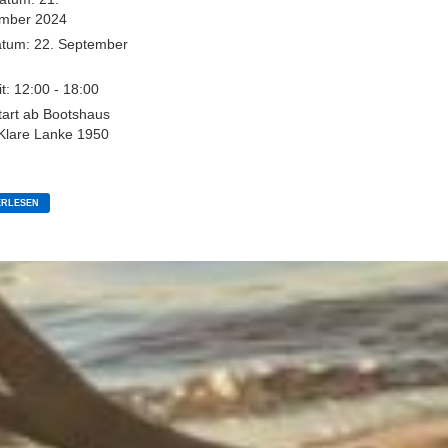
mber 2024
atum:
22. September
it:
12:00 - 18:00
tart ab Bootshaus
lare Lanke 1950
ENENDFAHRT:
ERLESEN
HRT
ER