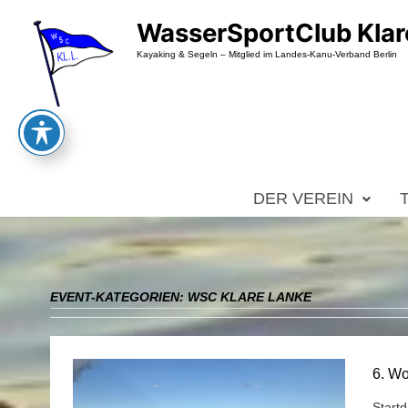
Zum
WasserSportClub Klar
Inhalt
springen
Kayaking & Segeln – Mitglied im Landes-Kanu-Verband Berlin
DER VEREIN
EVENT-KATEGORIEN:
WSC KLARE LANKE
6. Wo
Start