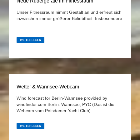
Neue Rudergeräte im Fitnessraum
Unser Fitnessraum nimmt Gestalt an und erfreut sich
inzwischen immer größerer Beliebtheit. Insbesondere
…
NEUE
RUDERGERÄTE
WEITERLESEN
IM
FITNESSRAUM
Wetter & Wannsee-Webcam
Wind forecast for Berlin-Wannsee provided by
windfinder.com Berlin: Wannsee, PYC (Das ist die
Webcam vom Potsdamer Yacht Club)
WETTER
&
WEITERLESEN
WANNSEE-
WEBCAM