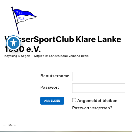
Zum
Inhalt
springen
WasserSportClub Klare Lanke
1950 e.V.
Kayaking & Segeln – Mitglied im Landes-Kanu-Verband Berlin
Benutzername
Passwort
Angemeldet bleiben
Passwort vergessen?
Menü