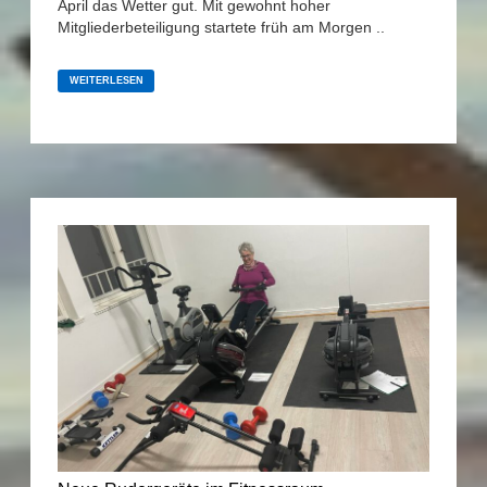
April das Wetter gut. Mit gewohnt hoher
Mitgliederbeteiligung startete früh am Morgen ..
IM
SPREEWALD
WEITERLESEN
WARN’SE
(IM
APRIL
2024)