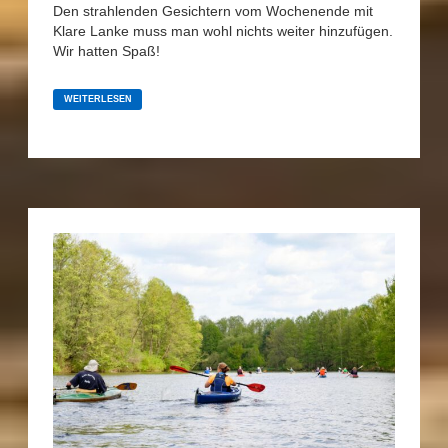
Den strahlenden Gesichtern vom Wochenende mit
Klare Lanke muss man wohl nichts weiter hinzufügen.
Wir hatten Spaß!
WALDBADEN
AM
WEITERLESEN
HÖLZENER SEE,
IM
MAI
2024