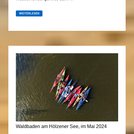
DIE
INNERSTÄDTISCHE
WEITERLESEN
SPREEFAHRT
(MAI
2024)
Waldbaden am Hölzener See, im Mai 2024