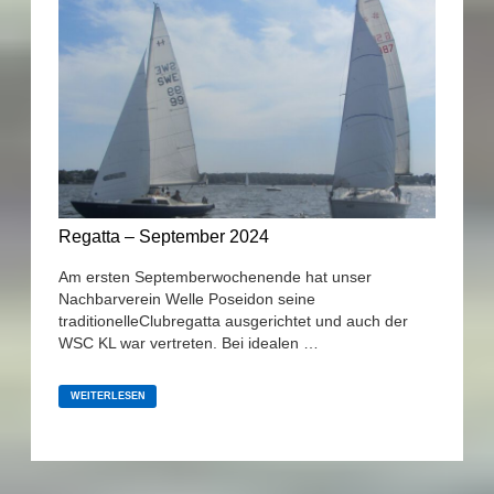
Regatta – September 2024
Am ersten Septemberwochenende hat unser
Nachbarverein Welle Poseidon seine
traditionelleClubregatta ausgerichtet und auch der
WSC KL war vertreten. Bei idealen …
REGATTA
–
WEITERLESEN
SEPTEMBER
2024