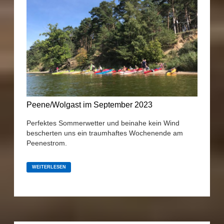
Peene/Wolgast im September 2023
Perfektes Sommerwetter und beinahe kein Wind
bescherten uns ein traumhaftes Wochenende am
Peenestrom.
PEENE/WOLGAST
IM
WEITERLESEN
SEPTEMBER
2023