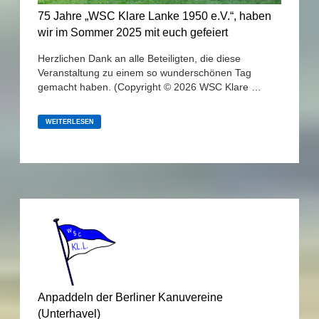
75 Jahre „WSC Klare Lanke 1950 e.V.“, haben
wir im Sommer 2025 mit euch gefeiert
Herzlichen Dank an alle Beteiligten, die diese
Veranstaltung zu einem so wunderschönen Tag
gemacht haben. (Copyright © 2026 WSC Klare …
75
JAHRE
WEITERLESEN
„WSC
KLARE
LANKE
1950
E.V.“,
HABEN
WIR
IM
SOMMER
2025
MIT
EUCH
GEFEIERT
Anpaddeln der Berliner Kanuvereine
(Unterhavel)