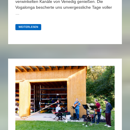
verwinkelten Kanäle von Venedig genießen. Die
Vogalonga bescherte uns unvergessliche Tage voller
…
24
MAGGIO
WEITERLESEN
2026