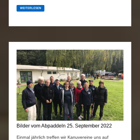
KLARE
LANKE
WEITERLESEN
ÜBER
STOCK
UND
STEIN:
IM
JULI
2023
WAREN
WIR
AUF
DER
REGA
IN
WESTPOMMERN
(POLEN)
Bilder vom Abpaddeln 25. September 2022
Einmal jährlich treffen wir Kanuvereine uns auf