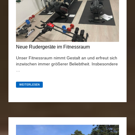
Neue Rudergeräte im Fitnessraum
Unser Fitnessraum nimmt Gestalt an und erfreut sich
inzwischen immer größerer Beliebtheit. Insbesondere
…
NEUE
RUDERGERÄTE
WEITERLESEN
IM
FITNESSRAUM