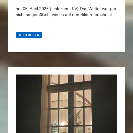
am 06. April 2025 (Link zum LKV) Das Wetter war gar
nicht so gemütlich, wie es auf den Bildern erscheint.
…
ANPADDELN
DER
WEITERLESEN
BERLINER
KANUVEREINE
(UNTERHAVEL)