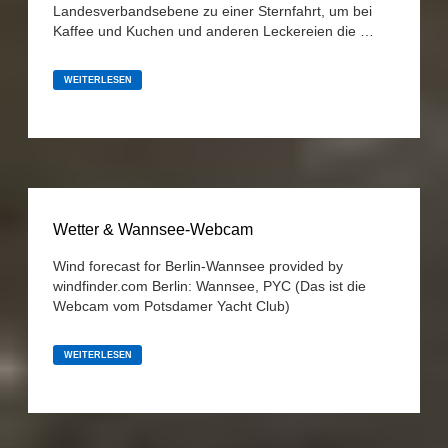
Landesverbandsebene zu einer Sternfahrt, um bei
Kaffee und Kuchen und anderen Leckereien die …
BILDER
VOM
WEITERLESEN
ABPADDELN
25.
SEPTEMBER
2022
Wetter & Wannsee-Webcam
Wind forecast for Berlin-Wannsee provided by
windfinder.com Berlin: Wannsee, PYC (Das ist die
Webcam vom Potsdamer Yacht Club)
WETTER
&
WEITERLESEN
WANNSEE-
WEBCAM