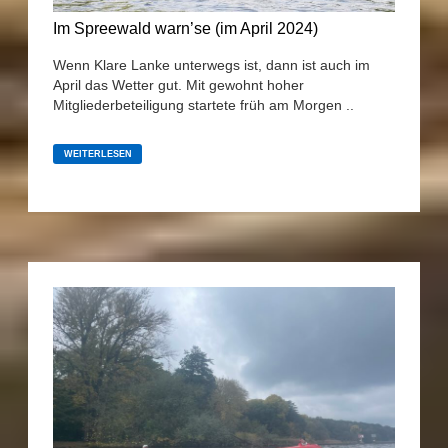
Im Spreewald warn’se (im April 2024)
Wenn Klare Lanke unterwegs ist, dann ist auch im
April das Wetter gut. Mit gewohnt hoher
Mitgliederbeteiligung startete früh am Morgen ..
IM
SPREEWALD
WEITERLESEN
WARN’SE
(IM
APRIL
2024)