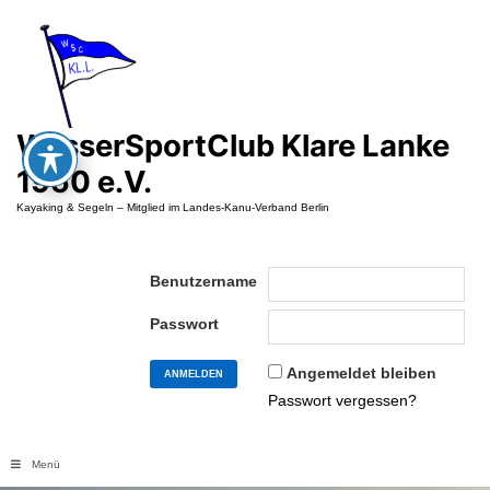
Zum
Inhalt
springen
WasserSportClub Klare Lanke
1950 e.V.
Kayaking & Segeln – Mitglied im Landes-Kanu-Verband Berlin
Benutzername
Passwort
Angemeldet bleiben
Passwort vergessen?
Menü