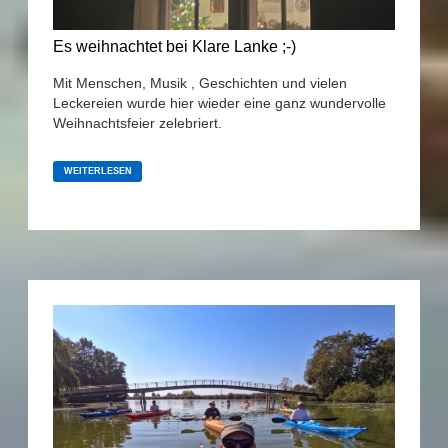
Es weihnachtet bei Klare Lanke ;-)
Mit Menschen, Musik , Geschichten und vielen
Leckereien wurde hier wieder eine ganz wundervolle
Weihnachtsfeier zelebriert.
ES
WEIHNACHTET
WEITERLESEN
BEI
KLARE
LANKE
;-)